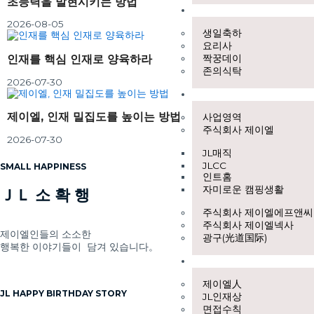
초능력을 발현시키는 방법
JL문화
2026-08-05
생일축하
요리사
인재를 핵심 인재로 양육하라
짝꿍데이
존의식탁
2026-07-30
영리사업
제이엘, 인재 밀집도를 높이는 방법
사업영역
주식회사 제이엘
2026-07-30
JL매직
JLCC
SMALL HAPPINESS
인트홈
자미로운 캠핑생활
ＪＬ 소 확 행
주식회사 제이엘에프앤씨
주식회사 제이엘넥사
제이엘인들의 소소한
광구(光道国际)
행복한 이야기들이 담겨 있습니다。
JL피플
제이엘人
JL HAPPY BIRTHDAY STORY
JL인재상
면접수칙