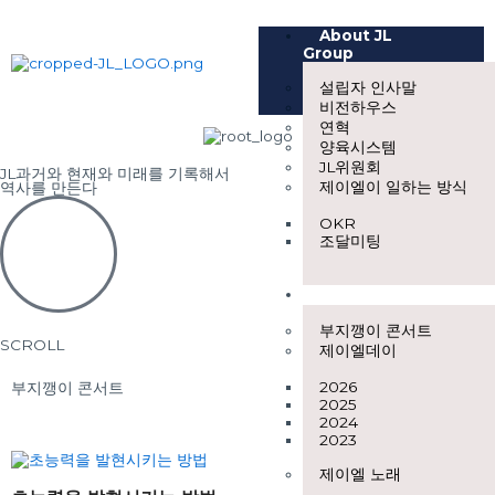
콘
텐
About JL
츠
Group
로
설립자 인사말
건
비전하우스
너
연혁
뛰
양육시스템
기
JL위원회
JL과거와 현재와 미래를 기록해서
제이엘이 일하는 방식
역사를 만든다
OKR
조달미팅
JL콘텐츠
부지깽이 콘서트
SCROLL
제이엘데이
2026
부지깽이 콘서트
2025
2024
2023
제이엘 노래