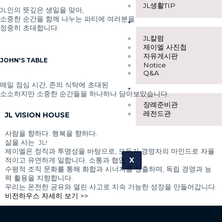
JL생활TIP
JL인의 뜻깊은 생일을 맞아,
소중한 순간을 함께 나누는 파티에 여러분을
커뮤니티
정중히 초대합니다.
JL칼럼
제이엘 사진첩
자유게시판
JOHN'S TABLE
Notice
Q&A
매일 점심 시간, 존의 식탁에 초대된
JL사람들
소소하지만 소중한 순간들을 하나하나 담아보았습니다.
장례준비관
레전드관
JL VISION HOUSE
사람을 향하다. 행복을 향하다.
삶을 사는 JL!
제이엘은 정직과 투명성을 바탕으로, 모두가 경영자의 마인드로 자율
적이고 유연하게 일합니다. 소통과 협업,
X
수평적 조직 문화를 통해 화합과 시너지를 창출하며, 독립 경영과 능
력 활용을 지향합니다.
우리는 온전한 공유와 열린 사고로 지속 가능한 성장을 만들어갑니다.
비전하우스 자세히 보기 >>